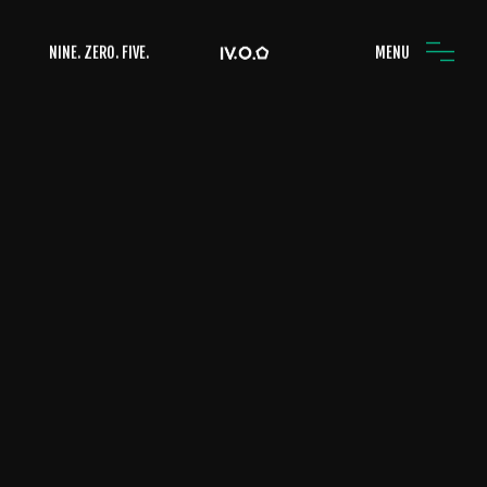
NINE. ZERO. FIVE.
MENU