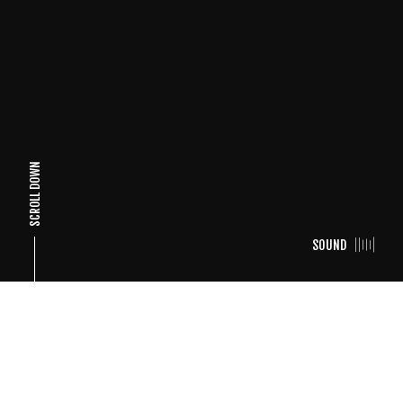
SCROLL DOWN
SOUND