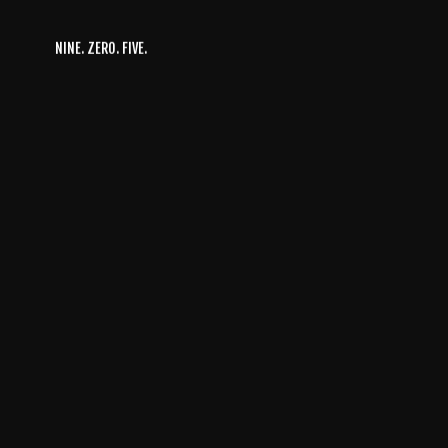
NINE. ZERO. FIVE.