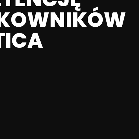
TKOWNIKÓW
TICA