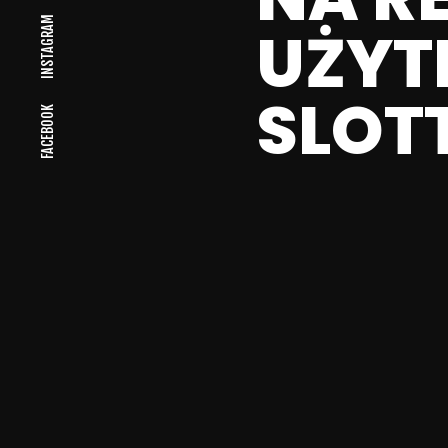
INSTAGRAM
UŻY
SLOT
FACEBOOK